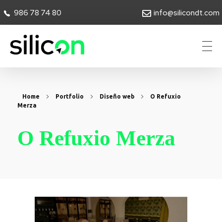
986 78 74 80
info@silicondt.com
Silicon Desarrollos Tecnológicos
Home
Portfolio
Diseño web
O Refuxio
Merza
O Refuxio Merza