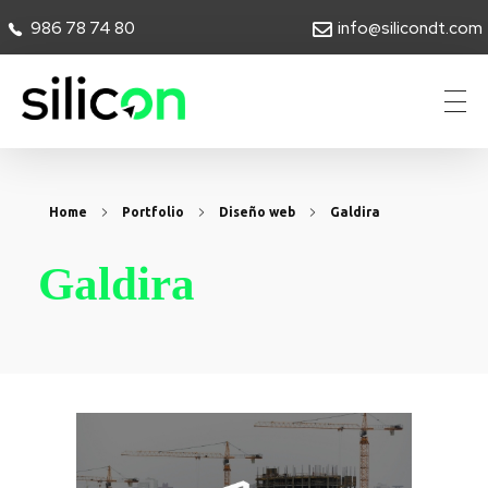
986 78 74 80
info@silicondt.com
Silicon Desarrollos Tecnológicos
Home
Portfolio
Diseño web
Galdira
Galdira