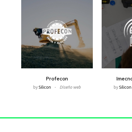
Profecon
Imecn
by
Silicon
Diseño web
by
Silico