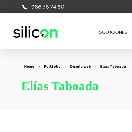
986 78 74 80
SOLUCIONES
Silicon Desarrollos Tecnológicos
Home
Portfolio
Diseño web
Elías Taboada
Elías Taboada