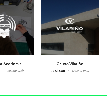
or Academia
Grupo Vilariño
n
Diseño web
by
Silicon
Diseño web