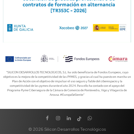
“SILICON DESARROLLOS TECNOLOGICOS, S.L. ha sido beneficiaria de Fondos Europeos, cuyo
objetivo es la mejora de la competitividad de las PYMES, y gracias al cual ha puesto en marcha un
Plan de Acción con el objetivo de impulsar el uso seguro y fiable del ciberespacio y la
competitividad de las pymes durante el año 2024. Para ello ha contado con el apoyo del
Programa Pyme Cibersegura de la Cámara de Comercio de Pontevedra, Vigo y Vilagarcía de
Arousa. #EuropaSeSiente”
© 2026 Silicon Desarrollos Tecnológicos