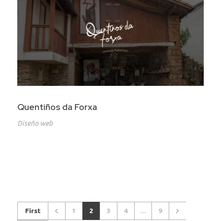
Quentiños da Forxa
Diseño web
First
1
2
3
4
...
9